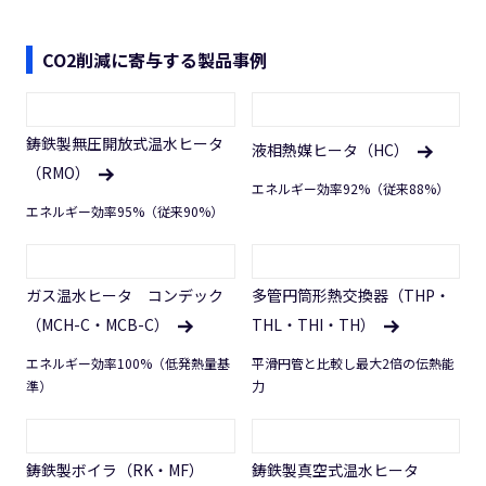
CO2削減に寄与する製品事例
鋳鉄製無圧開放式温水ヒータ
液相熱媒ヒータ（HC）
（RMO）
エネルギー効率92%（従来88%）
エネルギー効率95%（従来90%）
ガス温水ヒータ コンデック
多管円筒形熱交換器（THP・
（MCH-C・MCB-C）
THL・THI・TH）
エネルギー効率100%（低発熱量基
平滑円管と比較し最大2倍の伝熱能
準）
力
鋳鉄製ボイラ（RK・MF）
鋳鉄製真空式温水ヒータ